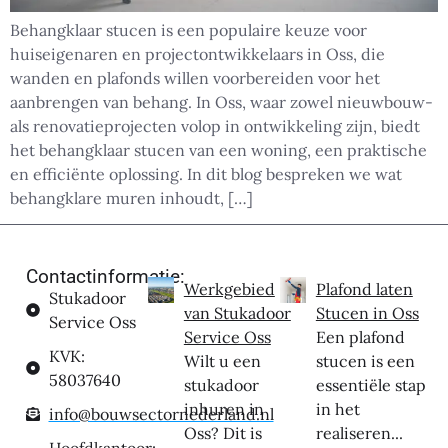
Behangklaar stucen is een populaire keuze voor
huiseigenaren en projectontwikkelaars in Oss, die
wanden en plafonds willen voorbereiden voor het
aanbrengen van behang. In Oss, waar zowel nieuwbouw-
als renovatieprojecten volop in ontwikkeling zijn, biedt
het behangklaar stucen van een woning, een praktische
en efficiënte oplossing. In dit blog bespreken we wat
behangklare muren inhoudt, […]
Contactinformatie:
Werkgebied
Plafond laten
Stukadoor
van Stukadoor
Stucen in Oss
Service Oss
Service Oss
Een plafond
KVK:
Wilt u een
stucen is een
58037640
stukadoor
essentiële stap
inhuren in
in het
info@bouwsectornederland.nl
Oss? Dit is
realiseren...