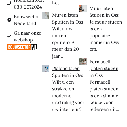
Hoofdkantoor:
het...
030-2072024
Muur laten
Muren laten
Stucen in Oss
Bouwsector
Spuiten in Oss
Je muur stucen
Nederland
Wilt u uw
is een
Ga naar onze
muren
populaire
webshop
spuiten? Al
manier in Oss
meer dan 20
om...
jaar...
Fermacell
Plafond laten
platen stucen
Spuiten in Oss
in Oss
Wilt u een
Fermacell
strakke en
platen stucen
moderne
is een slimme
uitstraling voor
keuze voor
uw interieur?...
iedereen uit...