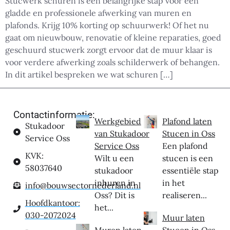
Stucwerk schuren is een belangrijke stap voor een
gladde en professionele afwerking van muren en
plafonds. Krijg 10% korting op schuurwerk! Of het nu
gaat om nieuwbouw, renovatie of kleine reparaties, goed
geschuurd stucwerk zorgt ervoor dat de muur klaar is
voor verdere afwerking zoals schilderwerk of behangen.
In dit artikel bespreken we wat schuren […]
Contactinformatie:
Werkgebied
Plafond laten
Stukadoor
van Stukadoor
Stucen in Oss
Service Oss
Service Oss
Een plafond
KVK:
Wilt u een
stucen is een
58037640
stukadoor
essentiële stap
inhuren in
in het
info@bouwsectornederland.nl
Oss? Dit is
realiseren...
Hoofdkantoor:
het...
030-2072024
Muur laten