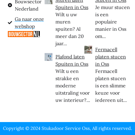
Muren laten
Stucen in Oss
Bouwsector
Spuiten in Oss
Je muur stucen
Nederland
Wilt u uw
is een
Ga naar onze
muren
populaire
webshop
spuiten? Al
manier in Oss
meer dan 20
om...
jaar...
Fermacell
Plafond laten
platen stucen
Spuiten in Oss
in Oss
Wilt u een
Fermacell
strakke en
platen stucen
moderne
is een slimme
uitstraling voor
keuze voor
uw interieur?...
iedereen uit...
Copyright © 2024 Stukadoor Service Oss, All rights reserved.