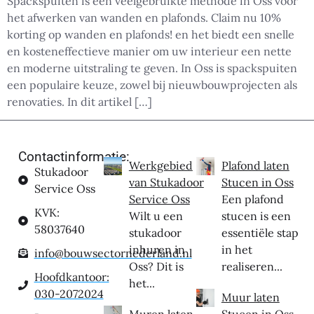
Spackspuiten is een veelgebruikte methode in Oss voor
het afwerken van wanden en plafonds. Claim nu 10%
korting op wanden en plafonds! en het biedt een snelle
en kosteneffectieve manier om uw interieur een nette
en moderne uitstraling te geven. In Oss is spackspuiten
een populaire keuze, zowel bij nieuwbouwprojecten als
renovaties. In dit artikel […]
Contactinformatie:
Werkgebied
Plafond laten
Stukadoor
van Stukadoor
Stucen in Oss
Service Oss
Service Oss
Een plafond
KVK:
Wilt u een
stucen is een
58037640
stukadoor
essentiële stap
inhuren in
in het
info@bouwsectornederland.nl
Oss? Dit is
realiseren...
Hoofdkantoor:
het...
030-2072024
Muur laten