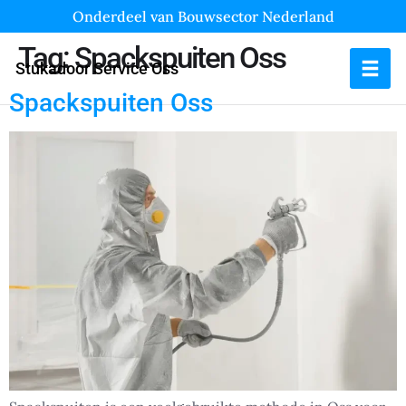
Onderdeel van Bouwsector Nederland
Tag:
Spackspuiten Oss
Stukadoor Service Oss
Spackspuiten Oss