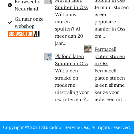
Muren laten
Stucen in Oss
Bouwsector
Spuiten in Oss
Je muur stucen
Nederland
Wilt u uw
is een
Ga naar onze
muren
populaire
webshop
spuiten? Al
manier in Oss
meer dan 20
om...
jaar...
Fermacell
Plafond laten
platen stucen
Spuiten in Oss
in Oss
Wilt u een
Fermacell
strakke en
platen stucen
moderne
is een slimme
uitstraling voor
keuze voor
uw interieur?...
iedereen uit...
Copyright © 2024 Stukadoor Service Oss, All rights reserved.