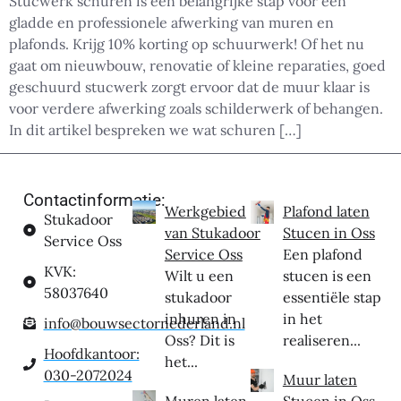
Stucwerk schuren is een belangrijke stap voor een
gladde en professionele afwerking van muren en
plafonds. Krijg 10% korting op schuurwerk! Of het nu
gaat om nieuwbouw, renovatie of kleine reparaties, goed
geschuurd stucwerk zorgt ervoor dat de muur klaar is
voor verdere afwerking zoals schilderwerk of behangen.
In dit artikel bespreken we wat schuren […]
Contactinformatie:
Werkgebied
Plafond laten
Stukadoor
van Stukadoor
Stucen in Oss
Service Oss
Service Oss
Een plafond
KVK:
Wilt u een
stucen is een
58037640
stukadoor
essentiële stap
inhuren in
in het
info@bouwsectornederland.nl
Oss? Dit is
realiseren...
Hoofdkantoor:
het...
030-2072024
Muur laten