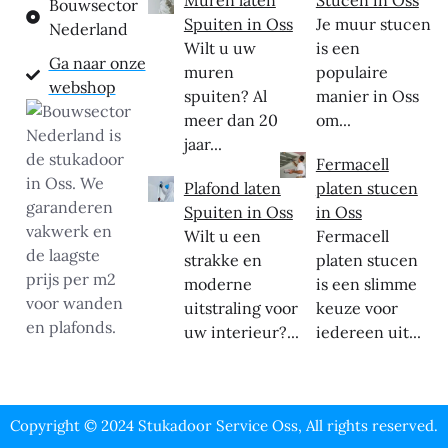
Muren laten
Stucen in Oss
Bouwsector
Spuiten in Oss
Je muur stucen
Nederland
Wilt u uw
is een
Ga naar onze
muren
populaire
webshop
spuiten? Al
manier in Oss
meer dan 20
om...
jaar...
Fermacell
Plafond laten
platen stucen
Spuiten in Oss
in Oss
Wilt u een
Fermacell
strakke en
platen stucen
moderne
is een slimme
uitstraling voor
keuze voor
uw interieur?...
iedereen uit...
Copyright © 2024 Stukadoor Service Oss, All rights reserved.