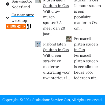
Bouwsector
Spuiten in Oss
Je muur stucen
Nederland
Wilt u uw
is een
Ga naar onze
muren
populaire
webshop
spuiten? Al
manier in Oss
meer dan 20
om...
jaar...
Fermacell
Plafond laten
platen stucen
Spuiten in Oss
in Oss
Wilt u een
Fermacell
strakke en
platen stucen
moderne
is een slimme
uitstraling voor
keuze voor
uw interieur?...
iedereen uit...
Copyright © 2024 Stukadoor Service Oss, All rights reserved.