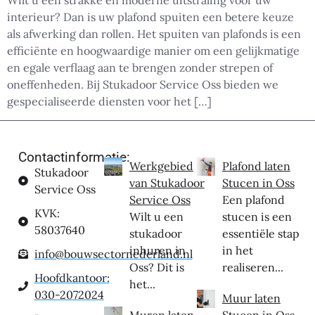
Wilt u een strakke en moderne uitstraling voor uw
interieur? Dan is uw plafond spuiten een betere keuze
als afwerking dan rollen. Het spuiten van plafonds is een
efficiënte en hoogwaardige manier om een gelijkmatige
en egale verflaag aan te brengen zonder strepen of
oneffenheden. Bij Stukadoor Service Oss bieden we
gespecialiseerde diensten voor het […]
Contactinformatie:
Werkgebied
Plafond laten
Stukadoor
van Stukadoor
Stucen in Oss
Service Oss
Service Oss
Een plafond
KVK:
Wilt u een
stucen is een
58037640
stukadoor
essentiële stap
inhuren in
in het
info@bouwsectornederland.nl
Oss? Dit is
realiseren...
Hoofdkantoor:
het...
030-2072024
Muur laten
Muren laten
Stucen in Oss