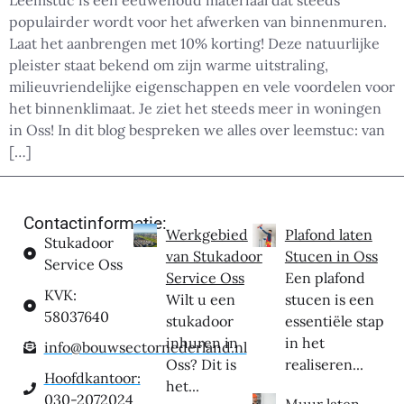
Leemstuc is een eeuwenoud materiaal dat steeds
populairder wordt voor het afwerken van binnenmuren.
Laat het aanbrengen met 10% korting! Deze natuurlijke
pleister staat bekend om zijn warme uitstraling,
milieuvriendelijke eigenschappen en vele voordelen voor
het binnenklimaat. Je ziet het steeds meer in woningen
in Oss! In dit blog bespreken we alles over leemstuc: van
[…]
Contactinformatie:
Werkgebied
Plafond laten
Stukadoor
van Stukadoor
Stucen in Oss
Service Oss
Service Oss
Een plafond
KVK:
Wilt u een
stucen is een
58037640
stukadoor
essentiële stap
inhuren in
in het
info@bouwsectornederland.nl
Oss? Dit is
realiseren...
Hoofdkantoor:
het...
030-2072024
Muur laten