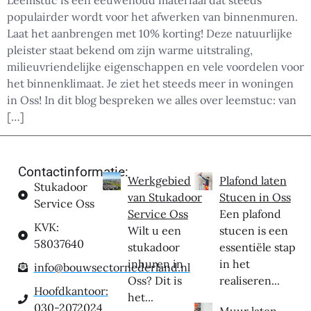
Leemstuc is een eeuwenoud materiaal dat steeds
populairder wordt voor het afwerken van binnenmuren.
Laat het aanbrengen met 10% korting! Deze natuurlijke
pleister staat bekend om zijn warme uitstraling,
milieuvriendelijke eigenschappen en vele voordelen voor
het binnenklimaat. Je ziet het steeds meer in woningen
in Oss! In dit blog bespreken we alles over leemstuc: van
[…]
Contactinformatie:
Werkgebied
Plafond laten
Stukadoor
van Stukadoor
Stucen in Oss
Service Oss
Service Oss
Een plafond
KVK:
Wilt u een
stucen is een
58037640
stukadoor
essentiële stap
inhuren in
in het
info@bouwsectornederland.nl
Oss? Dit is
realiseren...
Hoofdkantoor:
het...
030-2072024
Muur laten