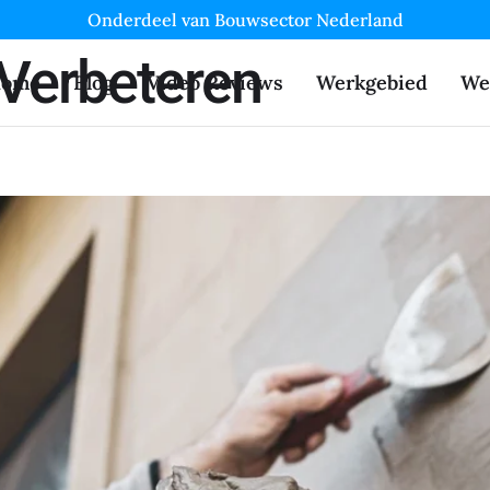
Onderdeel van Bouwsector Nederland
Verbeteren
ome
Blog
Video Reviews
Werkgebied
We